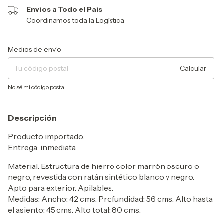
Envíos a Todo el País
Coordinamos toda la Logística
Entregas para el CP:
Cambiar CP
Medios de envío
Calcular
No sé mi código postal
Descripción
Producto importado.
Entrega: inmediata.
Material: Estructura de hierro color marrón oscuro o
negro, revestida con ratán sintético blanco y negro.
Apto para exterior. Apilables.
Medidas: Ancho: 42 cms. Profundidad: 56 cms. Alto hasta
el asiento: 45 cms. Alto total: 80 cms.