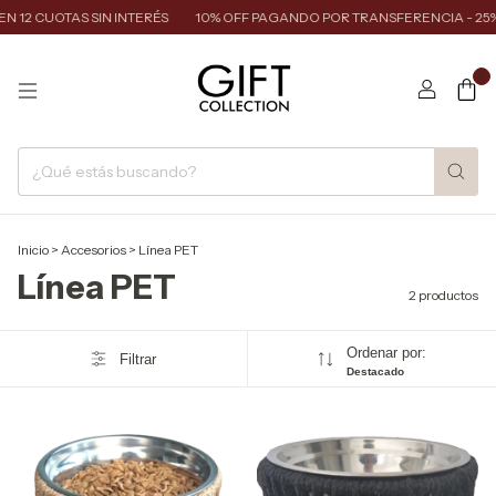
N 12 CUOTAS SIN INTERÉS
10% OFF PAGANDO POR TRANSFERENCIA - 25%
0
Inicio
>
Accesorios
>
Línea PET
Línea PET
2 productos
Ordenar por:
Filtrar
Destacado