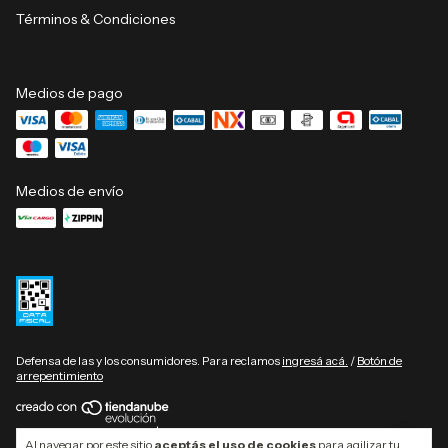
Términos & Condiciones
Medios de pago
Medios de envío
Defensa de las y los consumidores. Para reclamos
ingresá acá.
/
Botón de
arrepentimiento
Copyright GIFT Collection | Muebles de diseño - 2026. Todos los derechos
Al navegar por este sitio
aceptás el uso de cookies
para agilizar tu
reservados.