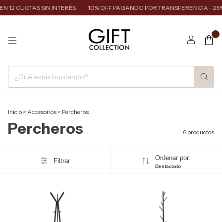
N 12 CUOTAS SIN INTERÉS
10% OFF PAGANDO POR TRANSFERENCIA - 25%
0
Inicio
>
Accesorios
>
Percheros
Percheros
6 productos
Ordenar por:
Filtrar
Destacado