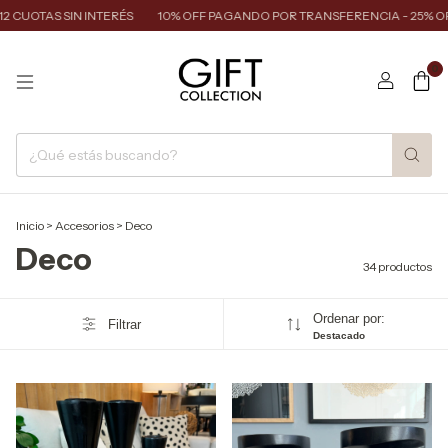
TAS SIN INTERÉS
10% OFF PAGANDO POR TRANSFERENCIA - 25% OFF C
0
Inicio
>
Accesorios
>
Deco
Deco
34 productos
Ordenar por:
Filtrar
Destacado