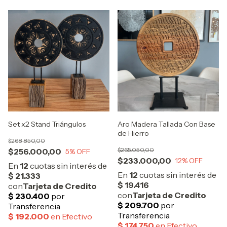
Set x2 Stand Triángulos
Aro Madera Tallada Con Base
de Hierro
$268.850,00
$265.050,00
$256.000,00
5
% OFF
$233.000,00
12
% OFF