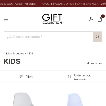
 12 CUOTAS SIN INTERÉS
10% OFF PAGANDO POR TRANSFERENCIA - 25%
0
Inicio
>
Muebles
>
KIDS
KIDS
4 productos
Ordenar por:
Filtrar
Destacado