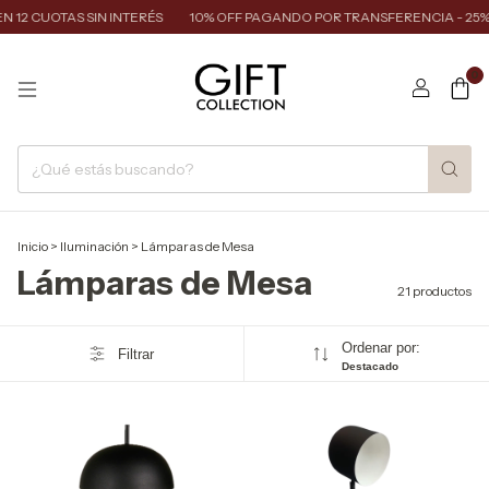
2 CUOTAS SIN INTERÉS
10% OFF PAGANDO POR TRANSFERENCIA - 25% O
0
Inicio
>
Iluminación
>
Lámparas de Mesa
Lámparas de Mesa
21 productos
Ordenar por:
Filtrar
Destacado