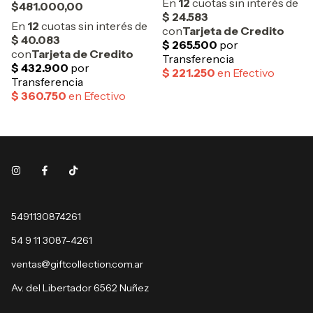
$481.000,00
5491130874261
54 9 11 3087-4261
ventas@giftcollection.com.ar
Av. del Libertador 6562 Nuñez