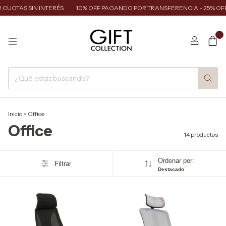
UOTAS SIN INTERÉS
10% OFF PAGANDO POR TRANSFERENCIA - 25% OFF 
0
Inicio
>
Office
Office
14 productos
Ordenar por:
Filtrar
Destacado