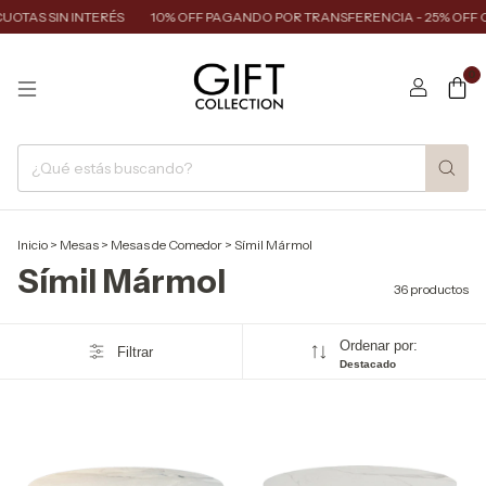
S SIN INTERÉS
10% OFF PAGANDO POR TRANSFERENCIA - 25% OFF CASH
0
Inicio
>
Mesas
>
Mesas de Comedor
>
Símil Mármol
Símil Mármol
36 productos
Ordenar por:
Filtrar
Destacado