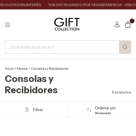
 CUOTAS SIN INTERÉS
10% OFF PAGANDO POR TRANSFERENCIA - 25% OF
0
Inicio
>
Mesas
>
Consolas y Recibidores
Consolas y
Recibidores
9 productos
Ordenar por:
Filtrar
Destacado