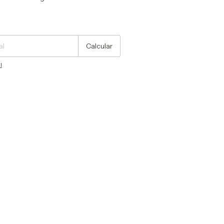
Cambiar CP
Calcular
l