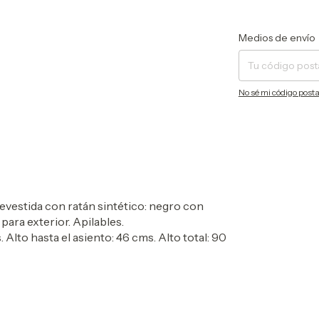
Entregas para el CP:
Medios de envío
No sé mi código posta
revestida con ratán sintético: negro con
para exterior. Apilables.
Alto hasta el asiento: 46 cms. Alto total: 90