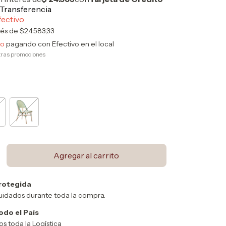
rés de
$24.583,33
to
pagando con Efectivo en el local
tras promociones
rotegida
uidados durante toda la compra.
odo el País
 toda la Logística