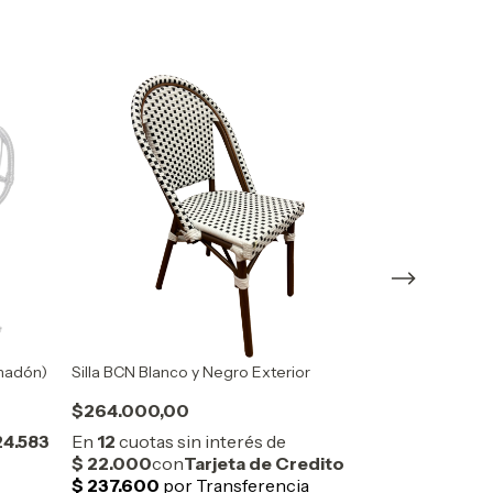
ohadón)
Silla BCN Blanco y Negro Exterior
Set x2 Sillones
$264.000,00
$658.000,0