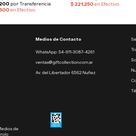
Medios de Contacto
Se
Tr
WhatsApp: 54-911-3087-4261
So
ventas@giftcollection.com.ar
Nu
Av. del Libertador 6562 Nuñez
Co
Té
edios de
nvío