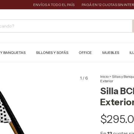
ENVÍOS A TODO EL PAÍS
PAGÁ EN 12 CUOTAS SIN INTERÉS
S Y BANQUETAS
SILLONES Y SOFÁS
OFFICE
MUEBLES
IL
Inicio
>
Sillas y Banq
1
/
6
Exterior
Silla B
Exterio
$295.