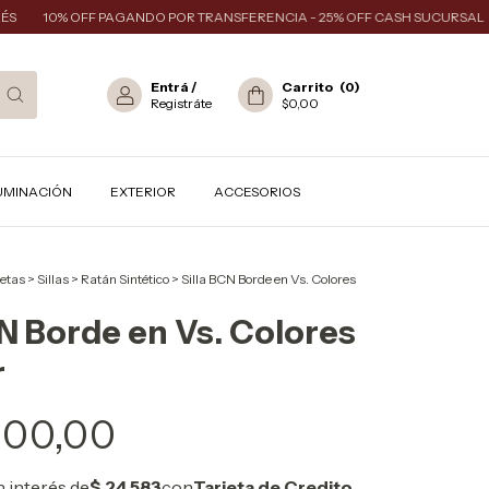
10% OFF PAGANDO POR TRANSFERENCIA - 25% OFF CASH SUCURSAL
E
Entrá
/
Carrito
(
0
)
Registráte
$0,00
UMINACIÓN
EXTERIOR
ACCESORIOS
uetas
>
Sillas
>
Ratán Sintético
>
Silla BCN Borde en Vs. Colores
CN Borde en Vs. Colores
r
000,00