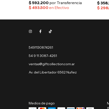
5491130874261
54 9 11 3087-4261
ventas@giftcollection.com.ar
Av. del Libertador 6562 Nuñez
Medios de pago
M
e