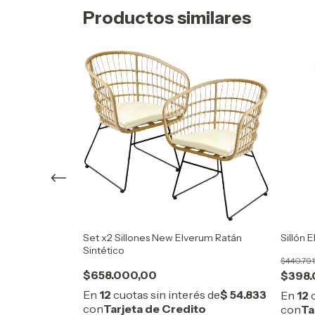
Productos similares
tético
Set x2 Sillones New Elverum Ratán
Sillón 
Sintético
$440.79
$658.000,00
$398.
F