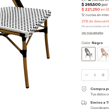
12
cuotas sin inte
25% de descuen
No acumulable con o
Ver más detalles
Color:
Negro
Compra p
Tus datos c
Envíos a T
Coordinamos