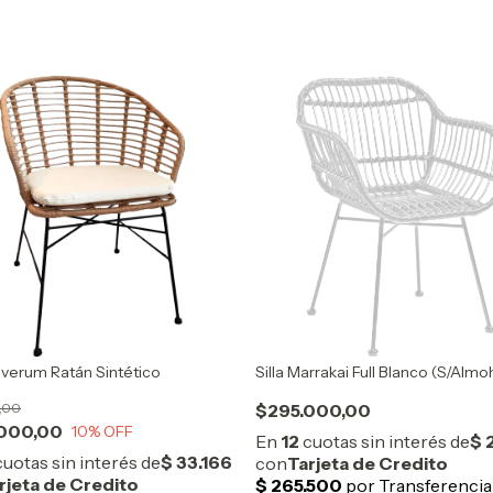
Elverum Ratán Sintético
Silla Marrakai Full Blanco (S/Alm
1,00
$295.000,00
000,00
10
% OFF