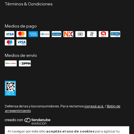
Términos & Condiciones
Medios de pago
Medios de envío
Defensa de las y los consumidores. Para reclamos
ingresá acá.
/
Botón de
arrepentimiento
Copyright GIFT Collection | Muebles de diseño - 2026. Todos los derechos
Al navegar por este sitio
aceptás el uso de cookies
para agilizar tu
reservados.