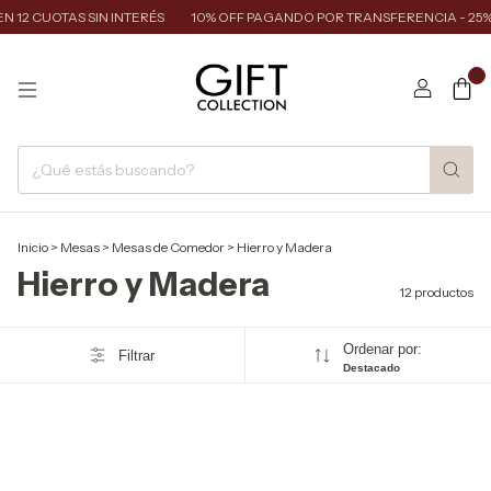
 12 CUOTAS SIN INTERÉS
10% OFF PAGANDO POR TRANSFERENCIA - 25% 
0
Inicio
>
Mesas
>
Mesas de Comedor
>
Hierro y Madera
Hierro y Madera
12 productos
Ordenar por:
Filtrar
Destacado