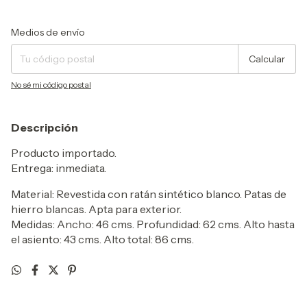
Entregas para el CP:
Cambiar CP
Medios de envío
Calcular
No sé mi código postal
Descripción
Producto importado.
Entrega: inmediata.
Material: Revestida con ratán sintético blanco. Patas de
hierro blancas. Apta para exterior.
Medidas: Ancho: 46 cms. Profundidad: 62 cms. Alto hasta
el asiento: 43 cms. Alto total: 86 cms.