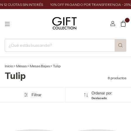
12 CUOTAS SIN INTERÉS
10% OFF PAGANDO POR TRANSFERENCIA - 25% 
0
Inicio
>
Mesas
>
Mesas Bajas
>
Tulip
Tulip
8 productos
Ordenar por:
Filtrar
Destacado