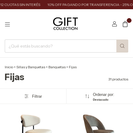
UOTAS SIN INTERÉS
10% OFF PAGANDO POR TRANSFERENCIA - 25% OFF 
0
Inicio
>
Sillas y Banquetas
>
Banquetas
>
Fijas
Fijas
31 productos
Ordenar por:
Filtrar
Destacado