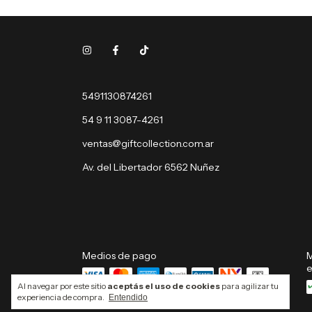
5491130874261
54 9 11 3087-4261
ventas@giftcollection.com.ar
Av. del Libertador 6562 Nuñez
Medios de pago
M
e
Al navegar por este sitio
aceptás el uso de cookies
para agilizar tu
experiencia de compra.
Entendido