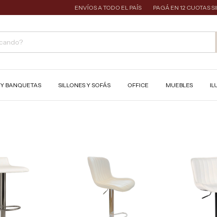
ENVÍOS A TODO EL PAÍS
PAGÁ EN 12 CUOTAS SIN I
S Y BANQUETAS
SILLONES Y SOFÁS
OFFICE
MUEBLES
IL