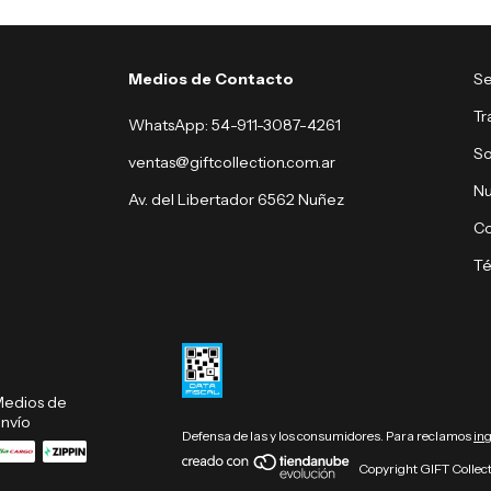
Medios de Contacto
Se
Tr
WhatsApp: 54-911-3087-4261
So
ventas@giftcollection.com.ar
Nu
Av. del Libertador 6562 Nuñez
Co
Té
edios de
nvío
Defensa de las y los consumidores. Para reclamos
in
Copyright GIFT Collect