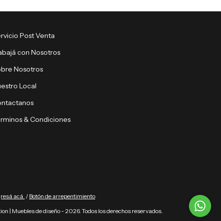
rvicio Post Venta
abajá con Nosotros
bre Nosotros
estro Local
ntactanos
rminos & Condiciones
gresá acá.
/
Botón de arrepentimiento
ion | Muebles de diseño - 2026. Todos los derechos reservados.