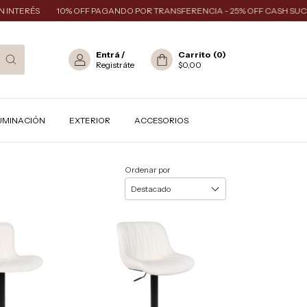
NTERÉS
10% OFF PAGANDO POR TRANSFERENCIA - 25% OFF CASH SUCUR
Entrá
/
Carrito
(
0
)
Registráte
$0,00
UMINACIÓN
EXTERIOR
ACCESORIOS
Ordenar por