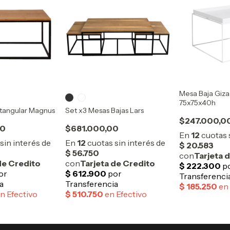
Mesa Baja Giza
75x75x40h
tangular Magnus
Set x3 Mesas Bajas Lars
$247.000,0
00
$681.000,00