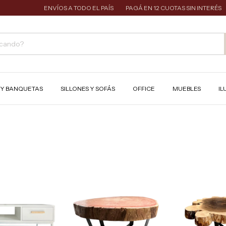
ENVÍOS A TODO EL PAÍS
PAGÁ EN 12 CUOTAS SIN INTERÉS
10
S Y BANQUETAS
SILLONES Y SOFÁS
OFFICE
MUEBLES
IL