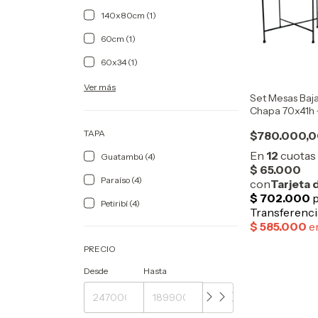
140x80cm (1)
60cm (1)
60x34 (1)
Ver más
Set Mesas Baj
Chapa 70x41h
TAPA
$780.000,
Guatambú (4)
Paraíso (4)
Petiribí (4)
PRECIO
Desde
Hasta