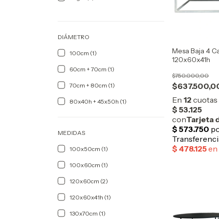
DIÁMETRO
Mesa Baja 4 C
100cm (1)
120x60x41h
60cm + 70cm (1)
$750.000,00
$637.500,0
70cm + 80cm (1)
80x40h + 45x50h (1)
MEDIDAS
100x50cm (1)
100x60cm (1)
120x60cm (2)
120x60x41h (1)
130x70cm (1)