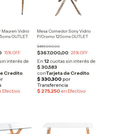
Mauren Vidrio
Mesa Comedor Sony Vidrio
75cms OUTLET
P/Cromo 120cms OUTLET
$489.000,00
0
$367.000,00
15
% OFF
25
% OFF