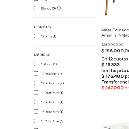
Blanco (3)
DIÁMETRO
Mesa Comedor
Amarilla P/M
120cm (1)
OUTLET
$280.000,00
$196.000,0
MEDIDAS
100cm (1)
120x75cm (1)
120x80cm (2)
140x80cm (1)
160x80cm (1)
160x90cm (1)
180x90cm (1)