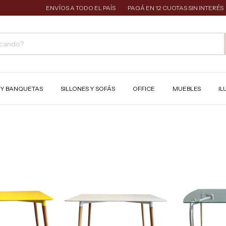
ENVÍOS A TODO EL PAÍS
PAGÁ EN 12 CUOTAS SIN INTERÉS
S Y BANQUETAS
SILLONES Y SOFÁS
OFFICE
MUEBLES
IL