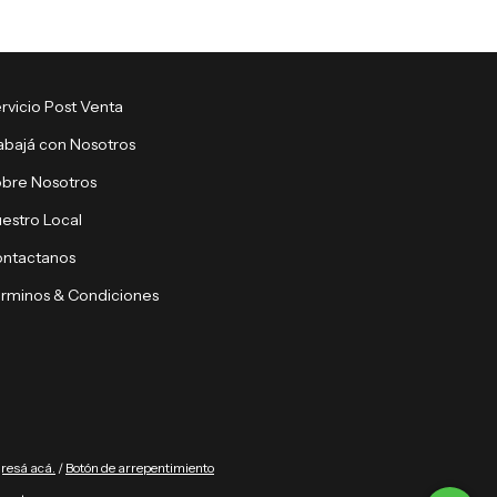
rvicio Post Venta
abajá con Nosotros
bre Nosotros
estro Local
ntactanos
rminos & Condiciones
gresá acá.
/
Botón de arrepentimiento