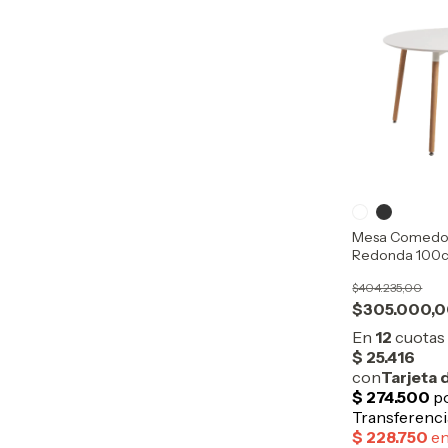
Mesa Comedor
Redonda 100
$404.235,00
$305.000,