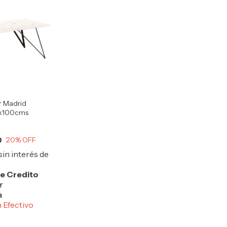
 Madrid
x100cms
0
20
% OFF