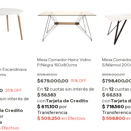
Mesa Comedor Heinz Vidrio
Mesa Comedor
P/Negra 160x80cms
S/Mármol 200
 Escandinava
cms
$798.691,00
$998.000,00
$679.000,00
$798.400,0
15
% OFF
00
25
% OFF