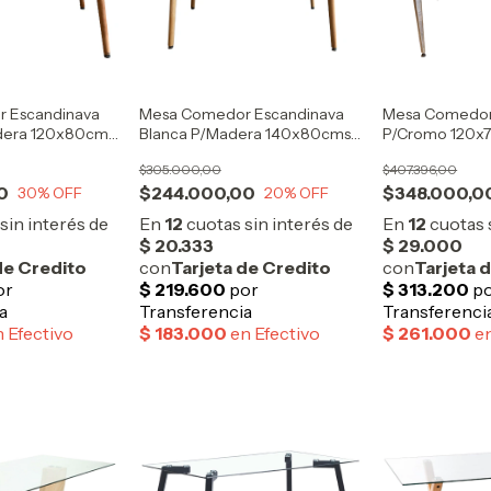
 Escandinava
Mesa Comedor Escandinava
Mesa Comedor 
adera 120x80cms
Blanca P/Madera 140x80cms
P/Cromo 120x
OUTLET
$305.000,00
$407.396,00
0
$244.000,00
$348.000,0
30
% OFF
20
% OFF