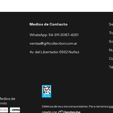
Medios de Contacto
Se
Tr
WhatsApp: 54-911-3087-4261
So
ventas@giftcollection.com.ar
Nu
Av. del Libertador 6562 Nuñez
Co
Té
edios de
nvío
Defensa de las y los consumidores. Para reclamos
in