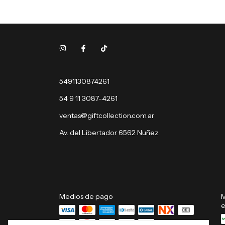
5491130874261
54 9 11 3087-4261
ventas@giftcollection.com.ar
Av. del Libertador 6562 Nuñez
Medios de pago
M
e