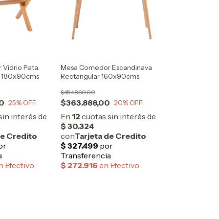
Vidrio Pata
Mesa Comedor Escandinava
a 180x90cms
Rectangular 160x90cms
$454.860,00
0
$363.888,00
25
% OFF
20
% OFF