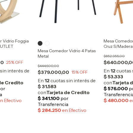
 Vidrio Foggia
Mesa Comedor 
OUTLET
Cruz S/Mader
Mesa Comedor Vidrio 4 Patas
Metal
$852.955,00
00
$640.000,0
25
% OFF
$444.600,00
$379.000,00
15
% OFF