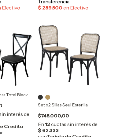
oss Total Black
Set x2 Sillas Seul Esterilla
0
$748.000,00