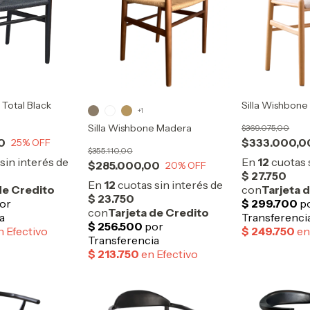
 Total Black
Silla Wishbon
+1
Silla Wishbone Madera
$369.075,00
0
$333.000,0
25
% OFF
$355.110,00
$285.000,00
20
% OFF