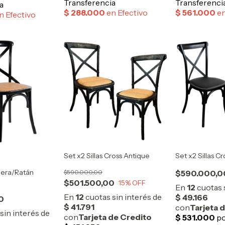
Set x2 Sillas Cross Antique
Set x2 Sillas Cr
dera/Ratán
$590.000,00
$590.000,0
$501.500,00
15
% OFF
0