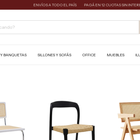
ENVÍOS A TODO EL PAÍS
PAGÁ EN 12 CUOTAS SIN INTERÉS
1
S Y BANQUETAS
SILLONES Y SOFÁS
OFFICE
MUEBLES
IL