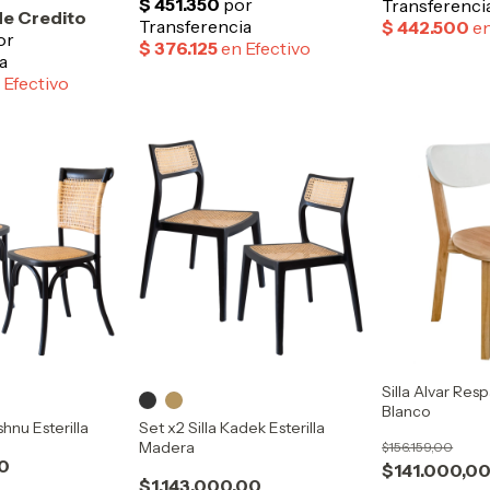
Silla Alvar Re
Blanco
shnu Esterilla
Set x2 Silla Kadek Esterilla
Madera
$156.159,00
0
$141.000,0
$1.143.000,00