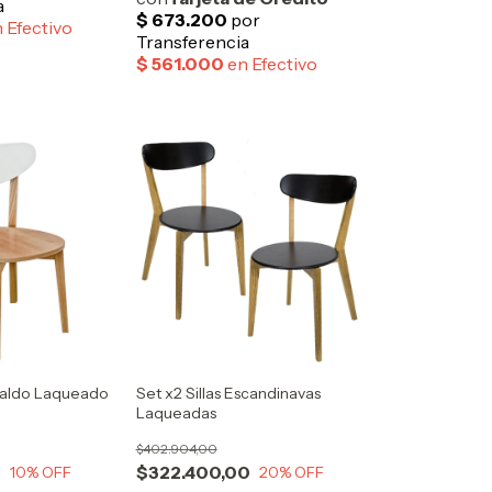
spaldo Laqueado
Set x2 Sillas Escandinavas
Laqueadas
$402.904,00
0
$322.400,00
10
% OFF
20
% OFF