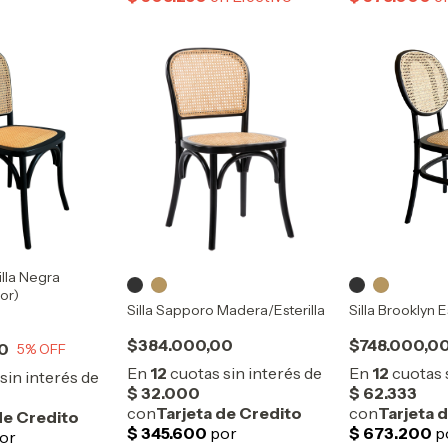
rilla Negra
ior)
Silla Sapporo Madera/Esterilla
Silla Brooklyn E
$384.000,00
$748.000,0
0
5
% OFF