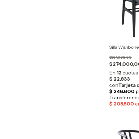
Silla Wishbone
$364.088,00
$274.000,0