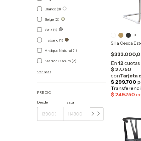
Blanco (3)
Beige (2)
Gris (1)
+1
Habano (1)
Silla Cesca Este
Antique Natural (1)
$333.000,
Marrón Oscuro (2)
Ver más
PRECIO
Desde
Hasta