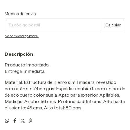
Entregas para el CP:
Cambiar CP
Medios de envío
Calcular
No sé mi código postal
Descripción
Producto importado.
Entrega: inmediata.
Material: Estructura de hierro símil madera, revestido
con ratán sintético gris. Espalda recubierta con un borde
de eco cuero color suela.
Apto para exterior. Apilables.
Medidas: Ancho: 56 cms. Profundidad: 58 cms. Alto hasta
el asiento: 45 cms. Alto total: 80 cms.