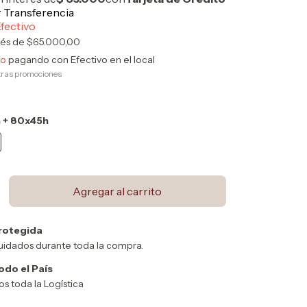
rés de
$65.000,00
to
pagando con Efectivo en el local
tras promociones
 + 80x45h
rotegida
uidados durante toda la compra.
odo el País
 toda la Logística