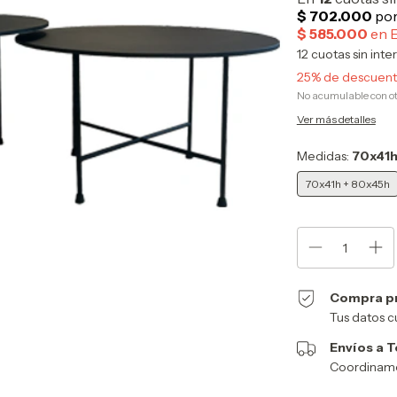
12
cuotas sin inte
25% de descuen
No acumulable con o
Ver más detalles
Medidas:
70x41h
70x41h + 80x45h
Compra p
Tus datos c
Envíos a T
Coordinamos