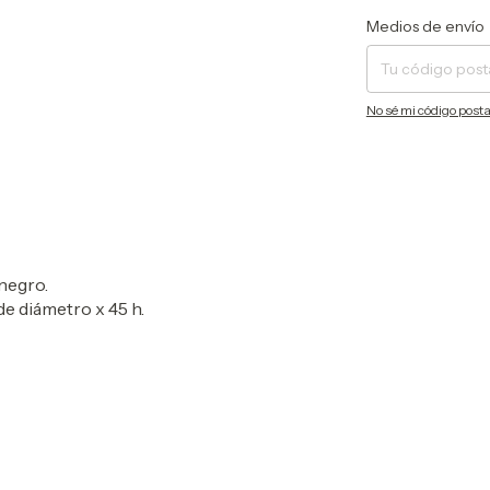
Entregas para el CP:
Medios de envío
No sé mi código posta
 negro.
e diámetro x 45 h.