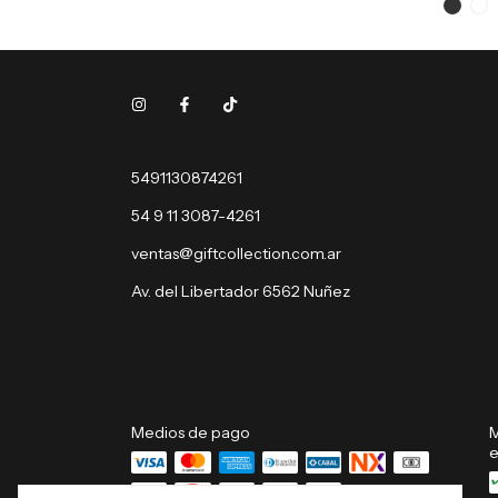
5491130874261
54 9 11 3087-4261
ventas@giftcollection.com.ar
Av. del Libertador 6562 Nuñez
Medios de pago
M
e