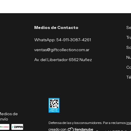
Medios de Contacto
Se
Tr
WhatsApp: 54-911-3087-4261
So
ventas@giftcollection.com.ar
Nu
Av. del Libertador 6562 Nuñez
Co
Té
edios de
nvío
Defensa de las y los consumidores. Para reclamos
in