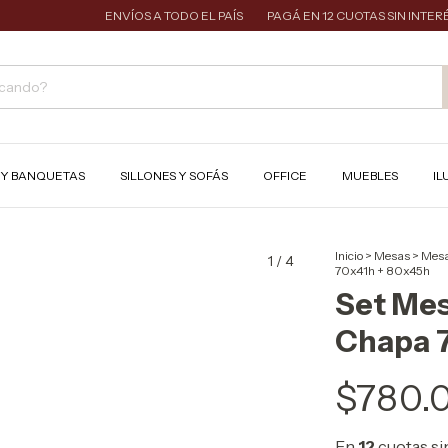
ENVÍOS A TODO EL PAÍS
PAGÁ EN 12 CUOTAS SIN INTERÉS
S Y BANQUETAS
SILLONES Y SOFÁS
OFFICE
MUEBLES
IL
Inicio
>
Mesas
>
Mesa
1
/
4
70x41h + 80x45h
Set Mes
Chapa 
$780.