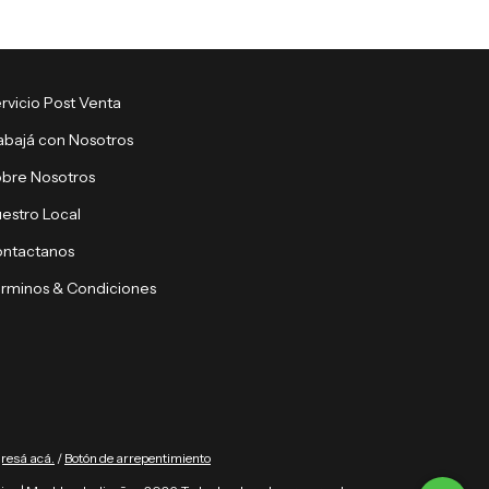
rvicio Post Venta
abajá con Nosotros
bre Nosotros
estro Local
ntactanos
rminos & Condiciones
gresá acá.
/
Botón de arrepentimiento