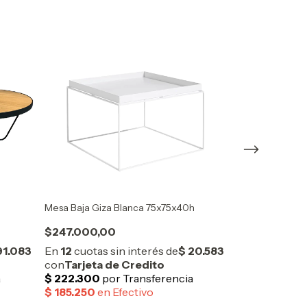
Mesa Baja Giza Blanca 75x75x40h
Set x2 Mesas Ba
$247.000,00
$1.899.000,