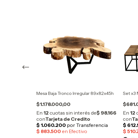
lber
Mesa Baja Tronco Irregular 89x82x45h
Set x3 
$1.178.000,00
$681.