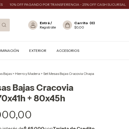
10% OFF PAGANDO POR TRANSFERENCIA - 25% OFF CASH SUCURSAL
E
Entrá
/
Carrito
(
0
)
Registráte
$0,00
UMINACIÓN
EXTERIOR
ACCESORIOS
s Bajas
>
Hierro y Madera
>
Set Mesas Bajas Cracovia Chapa
as Bajas Cracovia
70x41h + 80x45h
000,00