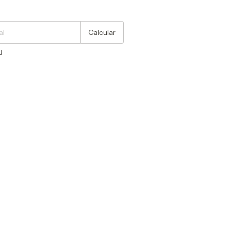
Cambiar CP
Calcular
l