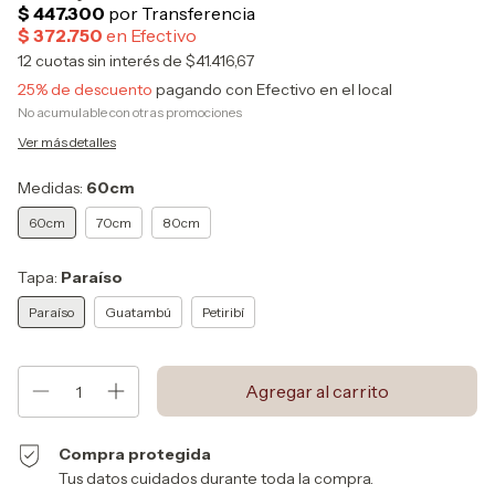
12
cuotas sin interés de
$41.416,67
25% de descuento
pagando con Efectivo en el local
No acumulable con otras promociones
Ver más detalles
Medidas:
60cm
60cm
70cm
80cm
Tapa:
Paraíso
Paraíso
Guatambú
Petiribí
Compra protegida
Tus datos cuidados durante toda la compra.