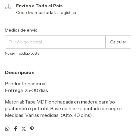
Envíos a Todo el País
Coordinamos toda la Logística
Entregas para el CP:
Cambiar CP
Medios de envío
Calcular
No sé mi código postal
Descripción
Producto nacional.
Entrega: 25-30 días.
Material: Tapa MDF enchapada en madera paraíso,
guatambú o petiribí. Base de hierro pintado de negro.
Medidas: Varias medidas. (Alto: 40 cms)