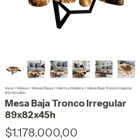
Inicio
>
Mesas
>
Mesas Bajas
>
Hierro y Madera
>
Mesa Baja Tronco Irregular
89x82x45h
Mesa Baja Tronco Irregular
89x82x45h
$1.178.000,00