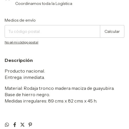
Coordinamos toda la Logística
Entregas para el CP:
Cambiar CP
Medios de envío
Calcular
No sé mi código postal
Descripción
Producto nacional.
Entrega: inmediata.
Material: Rodaja tronco madera maciza de guayubira.
Base de hierro negro.
Medidas irregulares: 89 cms x 82 cms x 45 h.