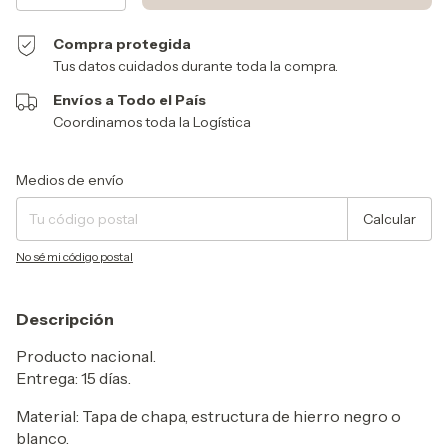
Compra protegida
Tus datos cuidados durante toda la compra.
Envíos a Todo el País
Coordinamos toda la Logística
Entregas para el CP:
Cambiar CP
Medios de envío
Calcular
No sé mi código postal
Descripción
Producto nacional.
Entrega: 15 días.
Material: Tapa de chapa, estructura de hierro negro o
blanco.