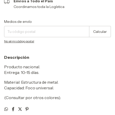
Envíos a Todo el País
Coordinamos toda la Logística
Entregas para el CP:
Cambiar CP
Medios de envío
Calcular
No sé mi código postal
Descripción
Producto nacional.
Entrega: 10-15 días.
Material: Estructura de metal.
Capacidad: Foco universal.
(Consultar por otros colores).