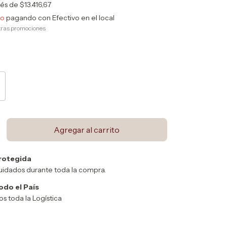
rés de
$13.416,67
to
pagando con Efectivo en el local
tras promociones
rotegida
uidados durante toda la compra.
odo el País
 toda la Logística
Cambiar CP