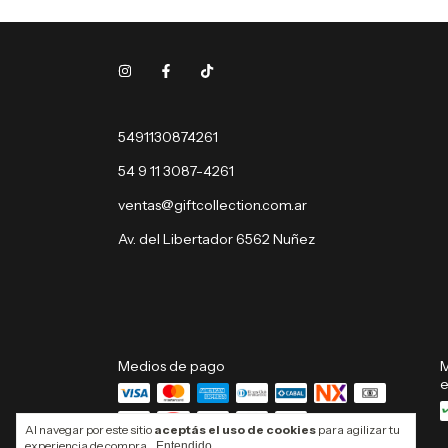
5491130874261
54 9 11 3087-4261
ventas@giftcollection.com.ar
Av. del Libertador 6562 Nuñez
Medios de pago
M
e
Al navegar por este sitio
aceptás el uso de cookies
para agilizar tu
experiencia de compra.
Entendido