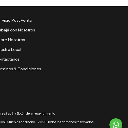
rvicio Post Venta
abajá con Nosotros
bre Nosotros
estro Local
ntactanos
rminos & Condiciones
gresá acá.
/
Botón de arrepentimiento
ion | Muebles de diseño - 2026. Todos los derechos reservados.