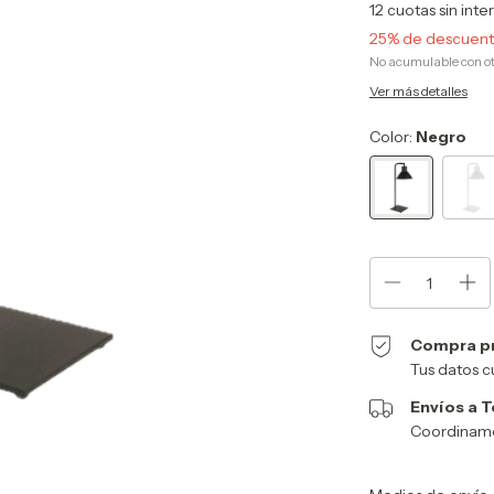
12
cuotas sin inte
25% de descuen
No acumulable con o
Ver más detalles
Color:
Negro
Compra p
Tus datos c
Envíos a T
Coordinamos
Entregas para el CP: