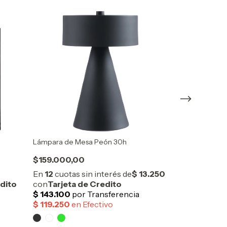
Lámpara de Mesa Peón 30h
Lámpara de Me
$159.000,00
$213.000,0