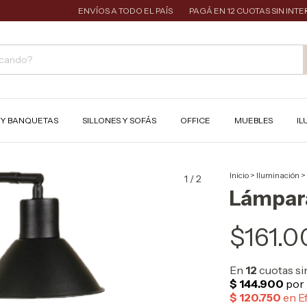
ENVÍOS A TODO EL PAÍS
PAGÁ EN 12 CUOTAS SIN INTERÉS
S Y BANQUETAS
SILLONES Y SOFÁS
OFFICE
MUEBLES
IL
Inicio
>
Iluminación
>
1
/
2
Lámpar
$161.0