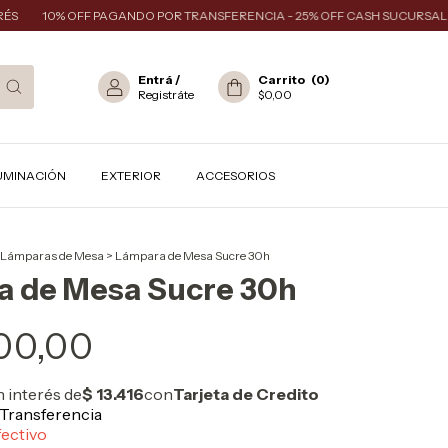
10% OFF PAGANDO POR TRANSFERENCIA - 25% OFF CASH SUCURSAL
Entrá
/
Carrito
(
0
)
Registráte
$0,00
UMINACIÓN
EXTERIOR
ACCESORIOS
Lámparas de Mesa
>
Lámpara de Mesa Sucre 30h
a de Mesa Sucre 30h
00,00