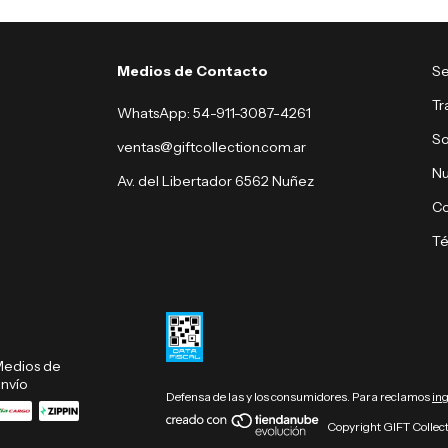
Medios de Contacto
Se
Tr
WhatsApp: 54-911-3087-4261
So
ventas@giftcollection.com.ar
Nu
Av. del Libertador 6562 Nuñez
Co
Té
edios de
nvío
Defensa de las y los consumidores. Para reclamos
in
Copyright GIFT Collect