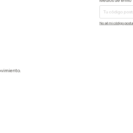
Medios de envío
No sé mi código posta
ovimiento.