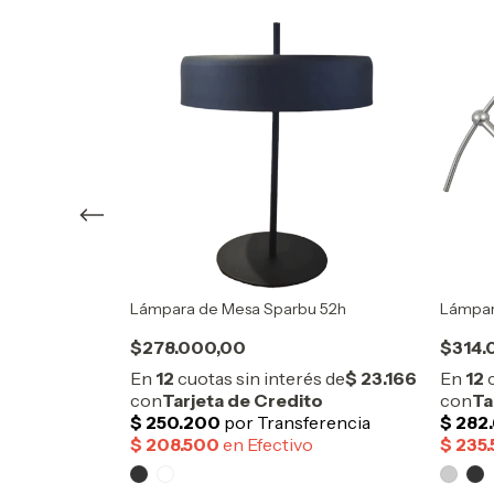
32h
Lámpara de Mesa Sparbu 52h
Lámpar
$278.000,00
$314.