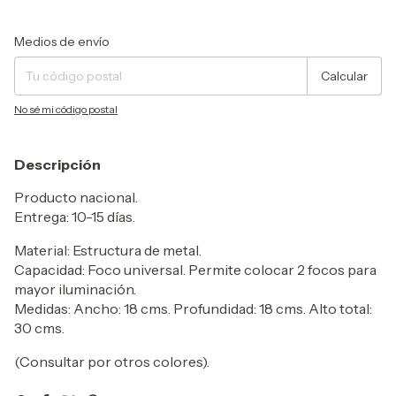
Entregas para el CP:
Cambiar CP
Medios de envío
Calcular
No sé mi código postal
Descripción
Producto nacional.
Entrega: 10-15 días.
Material: Estructura de metal.
Capacidad: Foco universal. Permite colocar 2 focos para
mayor iluminación.
Medidas: Ancho: 18 cms. Profundidad: 18 cms. Alto total:
30 cms.
(Consultar por otros colores).