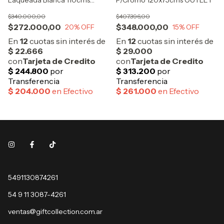
Laqueada Blanca 110cms
P/Cromo 120x75cms OUTLET
OUTLET
$340.000,00
$407.396,00
$272.000,00
$348.000,00
20
% OFF
15
% OFF
5491130874261
54 9 11 3087-4261
ventas@giftcollection.com.ar