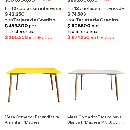
$507.000,00
$895.000,00
35
% OFF
50
% OFF
Mesa Comedor Escandinava
Mesa Comedor Escandinava
Amarilla P/Madera
Blanca P/Madera 140x80cms
120x80cms OUTLET
OUTLET