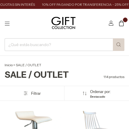
TAS SIN INTERÉS
10% OFF PAGANDO POR TRANSFERENCIA - 25% OFF CA
0
Inicio
>
SALE / OUTLET
SALE / OUTLET
114 productos
Ordenar por:
Filtrar
Destacado