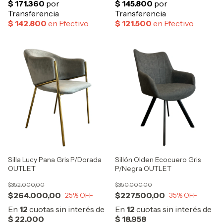
Silla Lucy Pana Gris P/Dorada
Sillón Olden Ecocuero Gris
OUTLET
P/Negra OUTLET
$352.000,00
$350.000,00
$264.000,00
$227.500,00
25
% OFF
35
% OFF