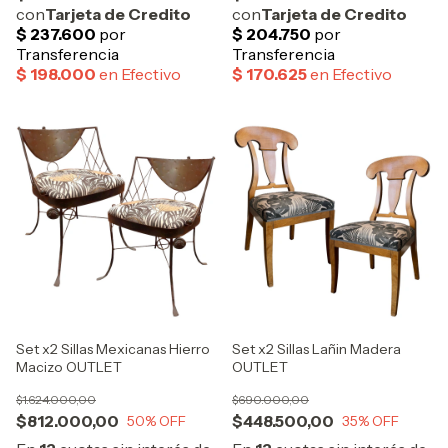
Set x2 Sillas Mexicanas Hierro
Set x2 Sillas Lañin Madera
Macizo OUTLET
OUTLET
$1.624.000,00
$690.000,00
$812.000,00
$448.500,00
50
% OFF
35
% OFF