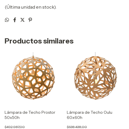
(Última unidad en stock).
Productos similares
Lámpara de Techo Prostor
Lámpara de Techo Oulu
50x50h
60x60h
$492.987,00
$638.438,00