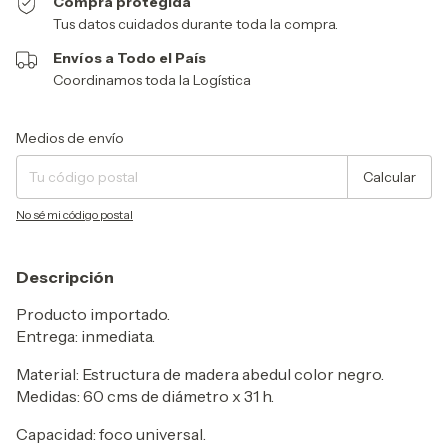
Compra protegida
Tus datos cuidados durante toda la compra.
Envíos a Todo el País
Coordinamos toda la Logística
Entregas para el CP:
Cambiar CP
Medios de envío
Calcular
No sé mi código postal
Descripción
Producto importado.
Entrega: inmediata.
Material: Estructura de madera abedul color negro.
Medidas: 60 cms de diámetro x 31 h.
Capacidad: foco universal.