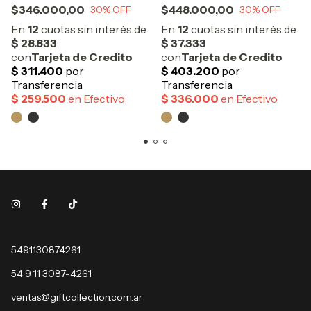
$346.000,00
$448.000,00
30
% OFF
30
% OFF
5491130874261
54 9 11 3087-4261
ventas@giftcollection.com.ar