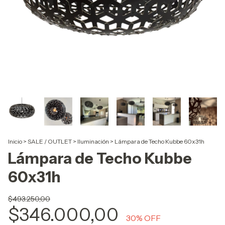
Inicio
>
SALE / OUTLET
>
Iluminación
>
Lámpara de Techo Kubbe 60x31h
Lámpara de Techo Kubbe
60x31h
$493.250,00
$346.000,00
30
% OFF