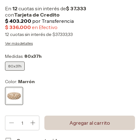
12
cuotas sin interés de
$37.333,33
Ver más detalles
Medidas:
80x37h
80x37h
Color:
Marrón