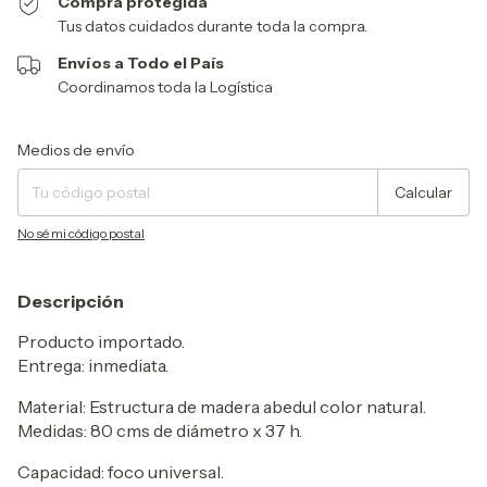
Compra protegida
Tus datos cuidados durante toda la compra.
Envíos a Todo el País
Coordinamos toda la Logística
Entregas para el CP:
Cambiar CP
Medios de envío
Calcular
No sé mi código postal
Descripción
Producto importado.
Entrega: inmediata.
Material: Estructura de madera abedul color natural.
Medidas: 80 cms de diámetro x 37 h.
Capacidad: foco universal.