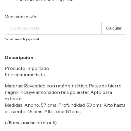
Entregas para el CP:
Cambiar CP
Medios de envío
Calcular
No sé mi código postal
Descripción
Producto importado.
Entrega: inmediata.
Material: Revestido con ratán sintético. Patas de hierro
negro. Incluye almohadón tela poliéster. Apto para
exterior.
Medidas: Ancho: 57 cms. Profundidad: 53 cms. Alto hasta
el asiento: 45 cms. Alto total: 81 cms.
(Última unidad en stock).