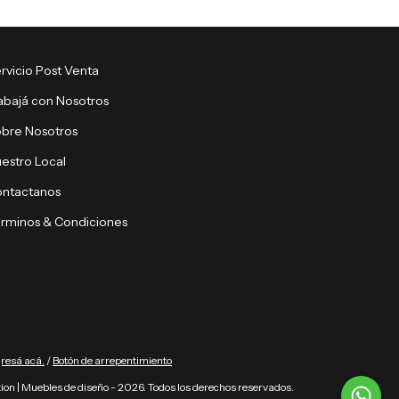
rvicio Post Venta
abajá con Nosotros
bre Nosotros
estro Local
ntactanos
rminos & Condiciones
gresá acá.
/
Botón de arrepentimiento
ion | Muebles de diseño - 2026. Todos los derechos reservados.