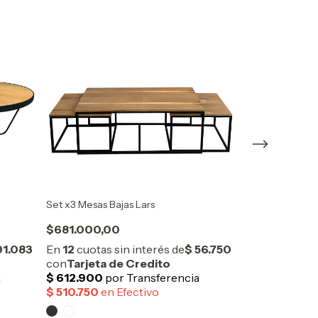
Set x3 Mesas Bajas Lars
Mesa Baja Giza
$681.000,00
$247.000,0