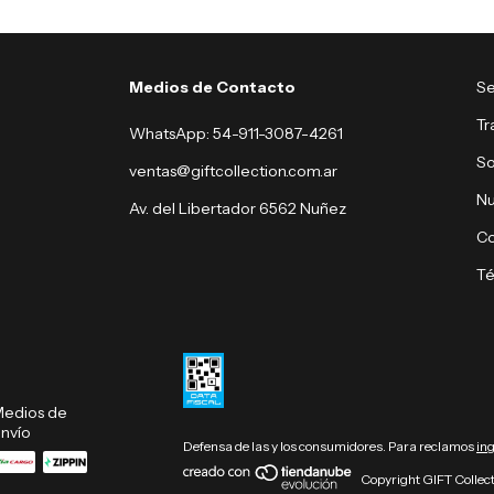
Medios de Contacto
Se
Tr
WhatsApp: 54-911-3087-4261
So
ventas@giftcollection.com.ar
Nu
Av. del Libertador 6562 Nuñez
Co
Té
edios de
nvío
Defensa de las y los consumidores. Para reclamos
in
Copyright GIFT Collect