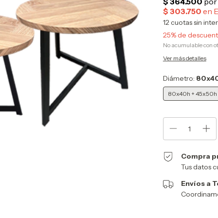
12
cuotas sin inte
25% de descuen
No acumulable con o
Ver más detalles
Diámetro:
80x40
80x40h + 45x50h
Compra p
Tus datos c
Envíos a T
Coordinamos