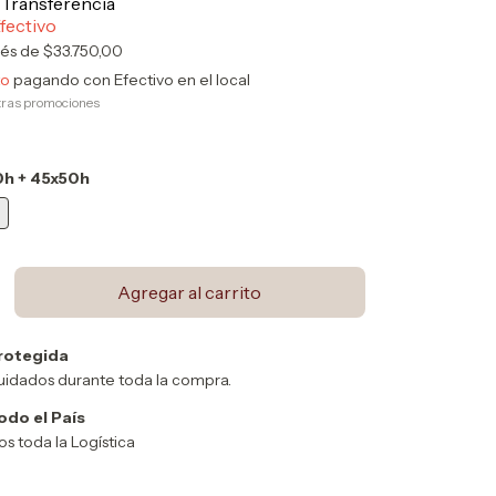
rés de
$33.750,00
to
pagando con Efectivo en el local
tras promociones
h + 45x50h
rotegida
uidados durante toda la compra.
odo el País
 toda la Logística