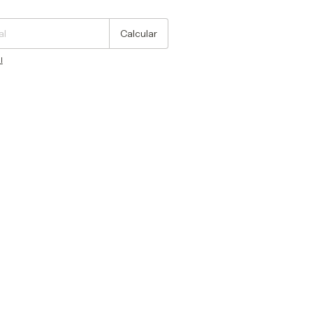
Cambiar CP
Calcular
l