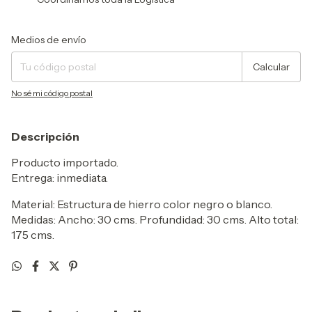
Entregas para el CP:
Cambiar CP
Medios de envío
Calcular
No sé mi código postal
Descripción
Producto importado.
Entrega: inmediata.
Material: Estructura de hierro color negro o blanco.
Medidas: Ancho: 30 cms. Profundidad: 30 cms. Alto total:
175 cms.