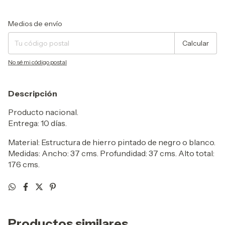
Entregas para el CP:
Cambiar CP
Medios de envío
Calcular
No sé mi código postal
Descripción
Producto nacional.
Entrega: 10 días.
Material: Estructura de hierro pintado de negro o blanco.
Medidas: Ancho: 37 cms. Profundidad: 37 cms. Alto total:
176 cms.
Productos similares