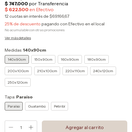
12
cuotas sin interés de
$69.166,67
25% de descuento
pagando con Efectivo en el local
No acumulable con otras promociones
Ver más detalles
Medidas:
140x90cm
140x90cm
150x90cm
160x90cm
180x90cm
200x100cm
210x100cm
220x110cm
240x120cm
250x120cm
Tapa:
Paraíso
Paraíso
Guatambú
Petiribí