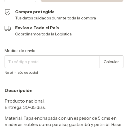
Compra protegida
Tus datos cuidados durante toda la compra.
Envíos a Todo el País
Coordinamos toda la Logística
Entregas para el CP:
Cambiar CP
Medios de envío
Calcular
No sé mi código postal
Descripción
Producto nacional.
Entrega: 30-35 días.
Material: Tapa enchapada con un espesor de 5 cms en
maderas nobles como paraíso, guatambú y petiribí. Base