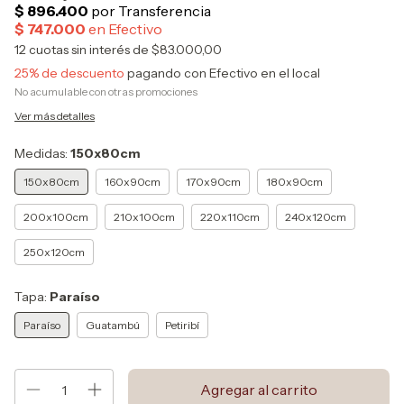
12
cuotas sin interés de
$83.000,00
25% de descuento
pagando con Efectivo en el local
No acumulable con otras promociones
Ver más detalles
Medidas:
150x80cm
150x80cm
160x90cm
170x90cm
180x90cm
200x100cm
210x100cm
220x110cm
240x120cm
250x120cm
Tapa:
Paraíso
Paraíso
Guatambú
Petiribí