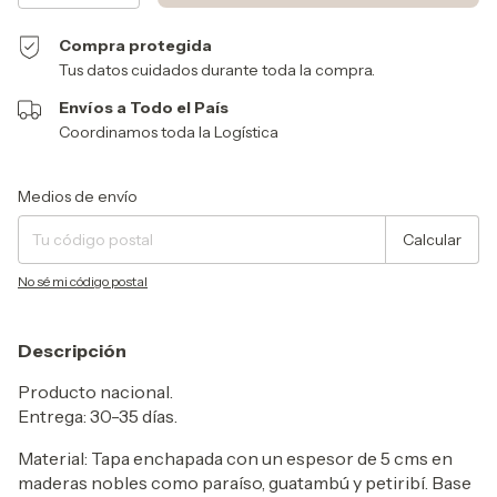
Compra protegida
Tus datos cuidados durante toda la compra.
Envíos a Todo el País
Coordinamos toda la Logística
Entregas para el CP:
Cambiar CP
Medios de envío
Calcular
No sé mi código postal
Descripción
Producto nacional.
Entrega: 30-35 días.
Material: Tapa enchapada con un espesor de 5 cms en
maderas nobles como paraíso, guatambú y petiribí. Base