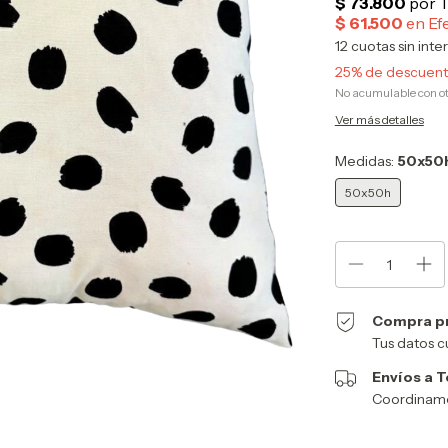
12
cuotas sin inte
25% de descuen
No acumulable con o
Ver más detalles
Medidas:
50x50
50x50h
Compra p
Tus datos c
Envíos a T
Coordinamos