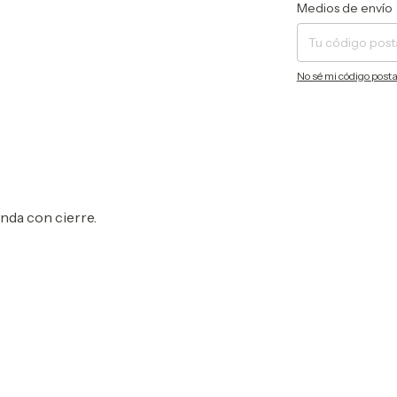
Entregas para el CP:
Medios de envío
No sé mi código posta
unda con cierre.