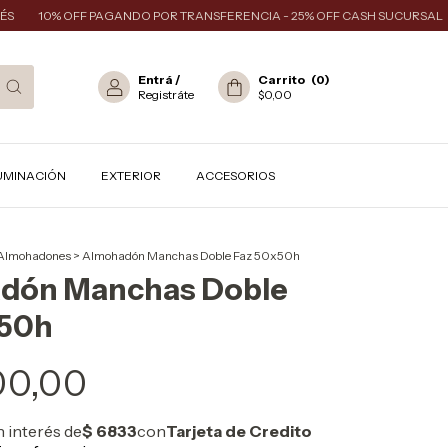
10% OFF PAGANDO POR TRANSFERENCIA - 25% OFF CASH SUCURSAL
EN
Entrá
/
Carrito
(
0
)
Registráte
$0,00
UMINACIÓN
EXTERIOR
ACCESORIOS
Almohadones
>
Almohadón Manchas Doble Faz 50x50h
dón Manchas Doble
x50h
00,00