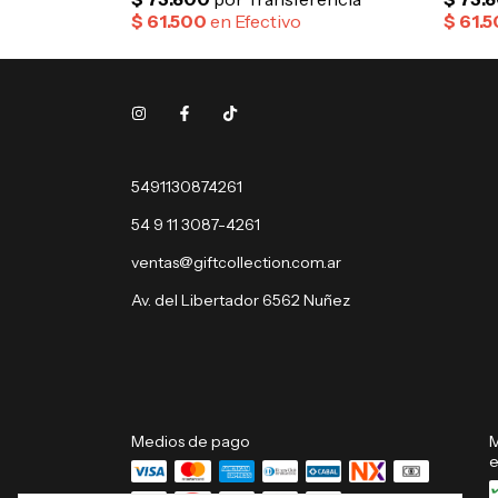
5491130874261
54 9 11 3087-4261
ventas@giftcollection.com.ar
Av. del Libertador 6562 Nuñez
Medios de pago
M
e