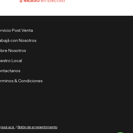
rvicio Post Venta
abajá con Nosotros
bre Nosotros
estro Local
ntactanos
rminos & Condiciones
gresá acá.
/
Botón de arrepentimiento