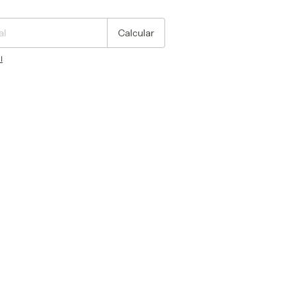
Cambiar CP
Calcular
l