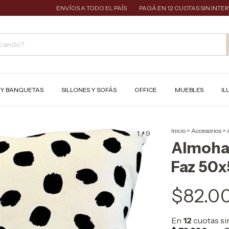
ENVÍOS A TODO EL PAÍS
PAGÁ EN 12 CUOTAS SIN INTERÉS
S Y BANQUETAS
SILLONES Y SOFÁS
OFFICE
MUEBLES
IL
Inicio
>
Accesorios
>
1
/
9
Almoha
Faz 50
$82.0