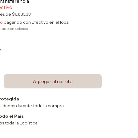
rés de
$6.833,33
to
pagando con Efectivo en el local
tras promociones
h
rotegida
uidados durante toda la compra.
odo el País
 toda la Logística