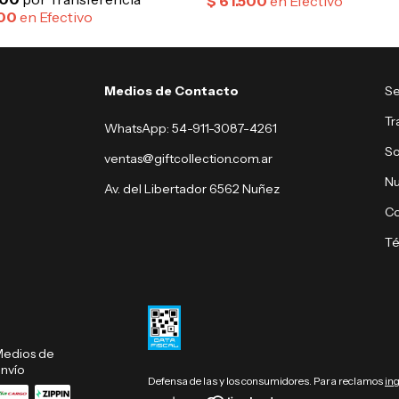
Medios de Contacto
Se
Tr
WhatsApp: 54-911-3087-4261
So
ventas@giftcollection.com.ar
Nu
Av. del Libertador 6562 Nuñez
Co
Té
edios de
nvío
Defensa de las y los consumidores. Para reclamos
in