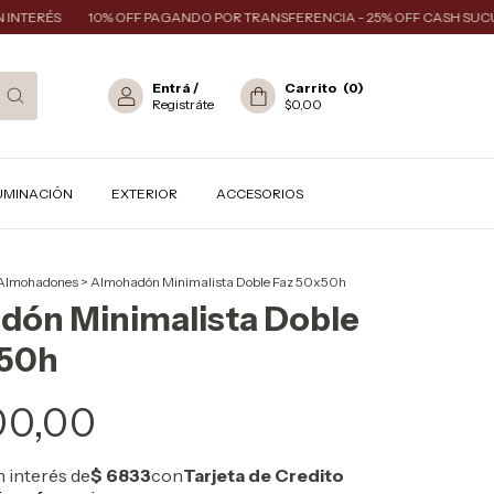
ERÉS
10% OFF PAGANDO POR TRANSFERENCIA - 25% OFF CASH SUCURSA
Entrá
/
Carrito
(
0
)
Registráte
$0,00
UMINACIÓN
EXTERIOR
ACCESORIOS
Almohadones
>
Almohadón Minimalista Doble Faz 50x50h
dón Minimalista Doble
x50h
00,00