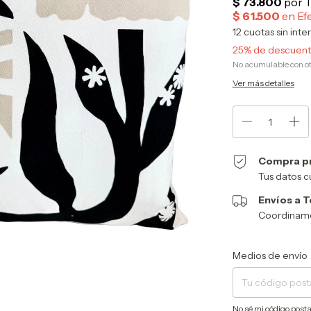
12
cuotas sin inte
25% de descuen
No acumulable con o
Ver más detalles
Compra p
Tus datos c
Envíos a T
Coordinamos
Entregas para el CP:
Medios de envío
No sé mi código posta