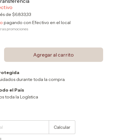
rés de
$6.833,33
to
pagando con Efectivo en el local
tras promociones
rotegida
uidados durante toda la compra.
odo el País
 toda la Logística
Cambiar CP
Calcular
l