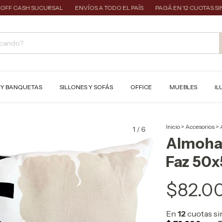
 CASH SUCURSAL
ENVÍOS A TODO EL PAÍS
PAGÁ EN 12 CUOTAS SIN INT
S Y BANQUETAS
SILLONES Y SOFÁS
OFFICE
MUEBLES
IL
Inicio
>
Accesorios
>
1
/
6
Almoha
Faz 50
$82.0