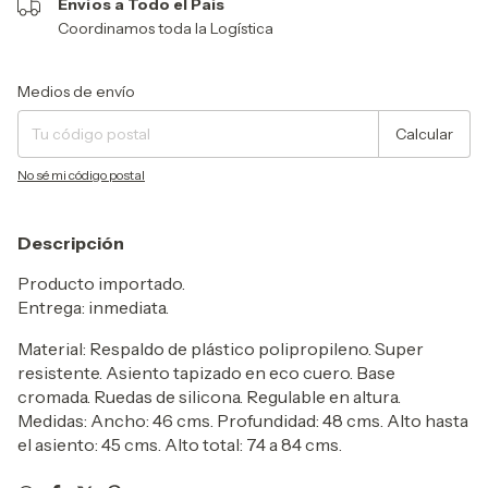
Envíos a Todo el País
Coordinamos toda la Logística
Entregas para el CP:
Cambiar CP
Medios de envío
Calcular
No sé mi código postal
Descripción
Producto importado.
Entrega: inmediata.
Material: Respaldo de plástico polipropileno. Super
resistente. Asiento tapizado en eco cuero. Base
cromada. Ruedas de silicona. Regulable en altura.
Medidas: Ancho: 46 cms. Profundidad: 48 cms. Alto hasta
el asiento: 45 cms. Alto total: 74 a 84 cms.