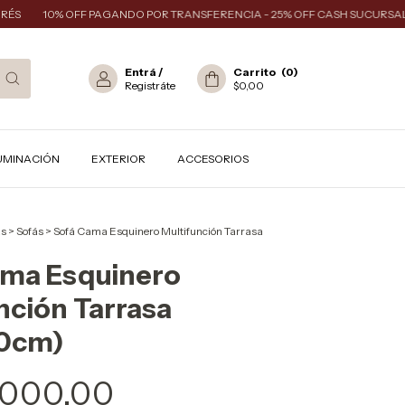
10% OFF PAGANDO POR TRANSFERENCIA - 25% OFF CASH SUCURSAL
Entrá
/
Carrito
(
0
)
Registráte
$0,00
UMINACIÓN
EXTERIOR
ACCESORIOS
ás
>
Sofás
>
Sofá Cama Esquinero Multifunción Tarrasa
ama Esquinero
nción Tarrasa
0cm)
.000,00