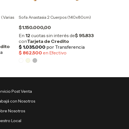
 (Varias
Sofa Anastasia 2 Cuerpos (140x80cm)
Sofa Esquinero
(250x190cm con
$1.150.000,00
$2.911.000,
rvicio Post Venta
abajá con Nosotros
bre Nosotros
estro Local