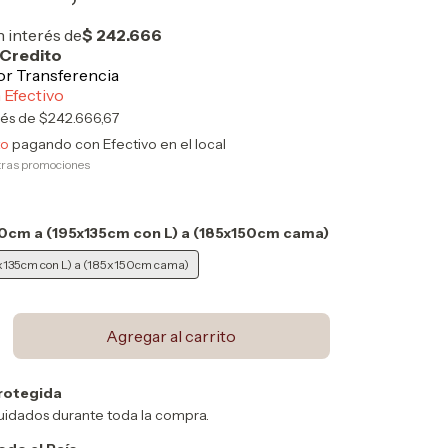
rés de
$242.666,67
to
pagando con Efectivo en el local
tras promociones
cm a (195x135cm con L) a (185x150cm cama)
135cm con L) a (185x150cm cama)
rotegida
uidados durante toda la compra.