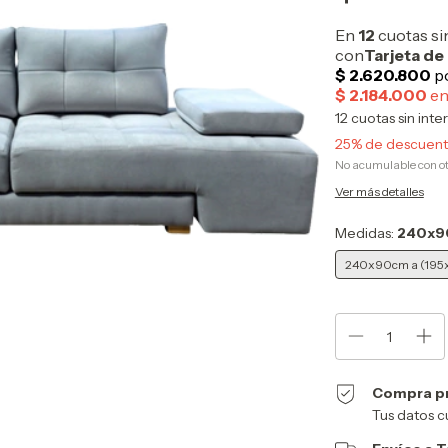
12
cuotas sin inte
25% de descuen
No acumulable con o
Ver más detalles
Medidas:
240x90
240x90cm a (195x
Compra p
Tus datos c