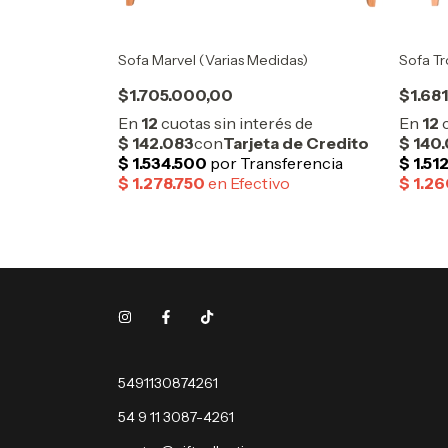
ro Tropea
Sofa Marvel (Varias Medidas)
Sofa Tr
$1.705.000,00
$1.68
5491130874261
54 9 11 3087-4261