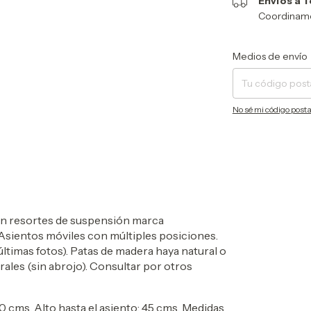
Envíos a T
Coordinamos
Entregas para el CP:
Medios de envío
No sé mi código posta
con resortes de suspensión marca
 Asientos móviles con múltiples posiciones.
últimas fotos). Patas de madera haya natural o
ales (sin abrojo). Consultar por otros
90 cms.
Alto hasta el asiento: 45 cms. Medidas