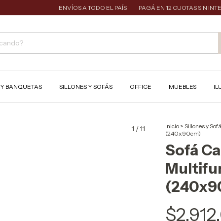
ENVÍOS A TODO EL PAÍS
PAGÁ EN 12 CUOTAS SIN INTERÉS
S Y BANQUETAS
SILLONES Y SOFÁS
OFFICE
MUEBLES
IL
Inicio
>
Sillones y Sof
1
/
11
(240x90cm)
Sofá C
Multifu
(240x9
$2.912