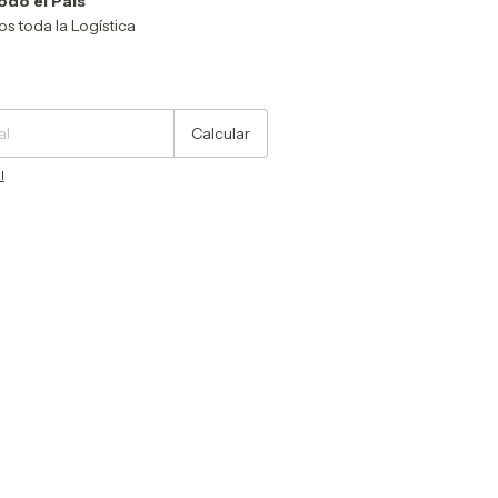
odo el País
 toda la Logística
Cambiar CP
Calcular
l