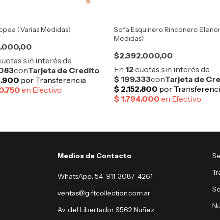
opea (Varias Medidas)
Sofa Esquinero Rinconero Elenor
Medidas)
1.000,00
$2.392.000,00
Medios de Contacto
Se
Tr
WhatsApp: 54-911-3087-4261
So
ventas@giftcollection.com.ar
Nu
Av. del Libertador 6562 Nuñez