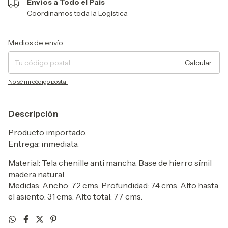
Envíos a Todo el País
Coordinamos toda la Logística
Entregas para el CP:
Cambiar CP
Medios de envío
Calcular
No sé mi código postal
Descripción
Producto importado.
Entrega: inmediata.
Material: Tela chenille anti mancha. Base de hierro símil
madera natural.
Medidas: Ancho: 72 cms. Profundidad: 74 cms. Alto hasta
el asiento: 31 cms. Alto total: 77 cms.