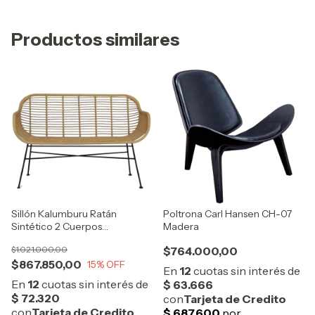
Productos similares
Sillón Kalumburu Ratán
Poltrona Carl Hansen CH-07
Sintético 2 Cuerpos
Madera
(S/Almohadón)
$1.021.000,00
$764.000,00
$867.850,00
15
% OFF