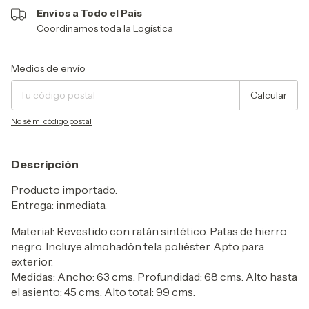
Envíos a Todo el País
Coordinamos toda la Logística
Entregas para el CP:
Cambiar CP
Medios de envío
Calcular
No sé mi código postal
Descripción
Producto importado.
Entrega: inmediata.
Material: Revestido con ratán sintético. Patas de hierro
negro. Incluye almohadón tela poliéster. Apto para
exterior.
Medidas: Ancho: 63 cms. Profundidad: 68 cms. Alto hasta
el asiento: 45 cms. Alto total: 99 cms.