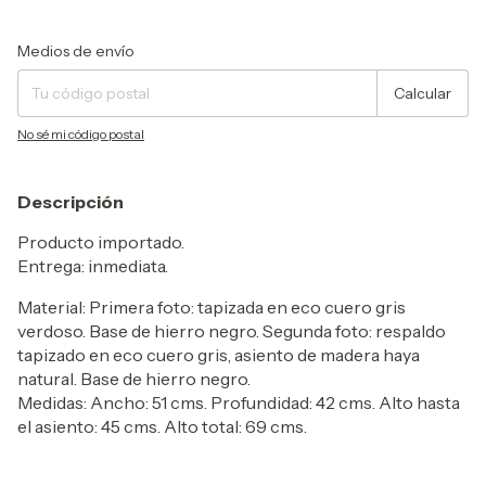
Entregas para el CP:
Cambiar CP
Medios de envío
Calcular
No sé mi código postal
Descripción
Producto importado.
Entrega: inmediata.
Material: Primera foto: tapizada en eco cuero gris
verdoso. Base de hierro negro. Segunda foto: respaldo
tapizado en eco cuero gris, asiento de madera haya
natural. Base de hierro negro.
Medidas: Ancho: 51 cms. Profundidad: 42 cms. Alto hasta
el asiento: 45 cms. Alto total: 69 cms.