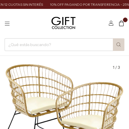
12 CUOTAS SIN INTERÉS
10% OFF PAGANDO POR TRANSFERENCIA - 25% 
0
1
/
3