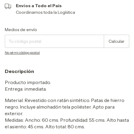
Envíos a Todo el País
Coordinamos toda la Logística
Entregas para el CP:
Cambiar CP
Medios de envío
Calcular
No sé mi código postal
Descripción
Producto importado.
Entrega: inmediata.
Material: Revestido con ratán sintético. Patas de hierro
negro. Incluye almohadón tela poliéster. Apto para
exterior.
Medidas: Ancho: 60 cms. Profundidad: 55 cms. Alto hasta
el asiento: 45 cms. Alto total: 80 cms.