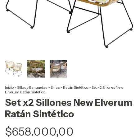
Inicio
>
Sillas y Banquetas
>
Sillas
>
Ratán Sintético
>
Set x2 Sillones New
Elverum Ratán Sintético
Set x2 Sillones New Elverum
Ratán Sintético
$658.000,00