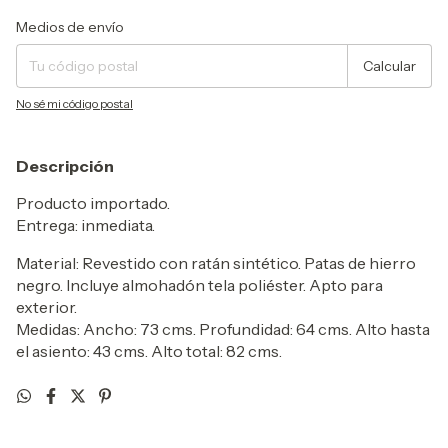
Entregas para el CP:
Cambiar CP
Medios de envío
Calcular
No sé mi código postal
Descripción
Producto importado.
Entrega: inmediata.
Material: Revestido con ratán sintético. Patas de hierro
negro. Incluye almohadón tela poliéster. Apto para
exterior.
Medidas: Ancho: 73 cms. Profundidad: 64 cms. Alto hasta
el asiento: 43 cms. Alto total: 82 cms.