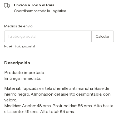
Envíos a Todo el País
Coordinamos toda la Logística
Entregas para el CP:
Cambiar CP
Medios de envío
Calcular
No sé mi código postal
Descripción
Producto importado.
Entrega: inmediata.
Material: Tapizada en tela chenille anti mancha. Base de
hierro negro. Almohadón del asiento desmontable, con
velcro.
Medidas: Ancho: 48 cms. Profundidad: 56 cms. Alto hasta
el asiento: 49 cms. Alto total: 88 cms.