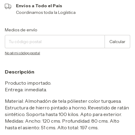
Envíos a Todo el País
Coordinamos toda la Logística
Entregas para el CP:
Cambiar CP
Medios de envío
Calcular
No sé mi código postal
Descripción
Producto importado.
Entrega: inmediata.
Material: Almohadón de tela póliester color turquesa.
Estructura de hierro pintado a horno. Revestido de ratán
sintético. Soporta hasta 100 kilos. Apto para exterior.
Medidas: Ancho: 120 cms. Profundidad: 80 cms. Alto
hasta el asiento: 51 cms. Alto total: 197 cms.