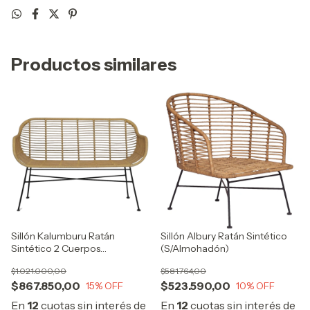
Productos similares
Sillón Kalumburu Ratán
Sillón Albury Ratán Sintético
Sintético 2 Cuerpos
(S/Almohadón)
(S/Almohadón)
$1.021.000,00
$581.764,00
$867.850,00
$523.590,00
15
% OFF
10
% OFF