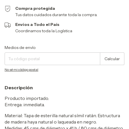
Compra protegida
Tus datos cuidados durante toda la compra.
Envíos a Todo el País
Coordinamos toda la Logística
Entregas para el CP:
Cambiar CP
Medios de envío
Calcular
No sé mi código postal
Descripción
Producto importado.
Entrega: inmediata.
Material: Tapa de esterilla natural símil ratán. Estructura
de madera haya natural o laqueada en negro.
Medidas:
45 cms de diámetro x 41 h / 80 cms de diámetro