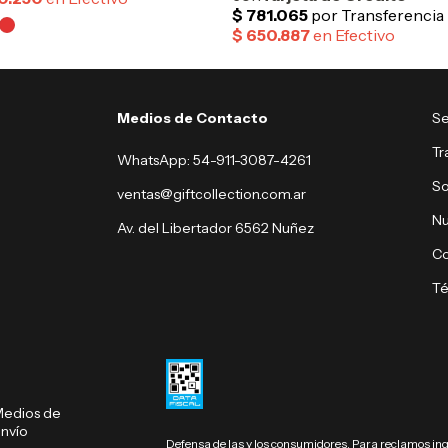
Medios de Contacto
Se
Tr
WhatsApp: 54-911-3087-4261
So
ventas@giftcollection.com.ar
Nu
Av. del Libertador 6562 Nuñez
Co
Té
edios de
nvío
Defensa de las y los consumidores. Para reclamos
in