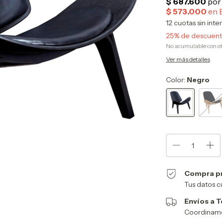
12
cuotas sin inte
25% de descuen
No acumulable con o
Ver más detalles
Color:
Negro
Compra p
Tus datos c
Envíos a T
Coordinamos