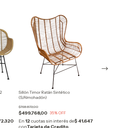
 2
Sillón Timor Ratán Sintético
Puff Otomano B
(S/Almohadón)
$1.115.000,0
$768.873,00
$499.768,00
35
% OFF