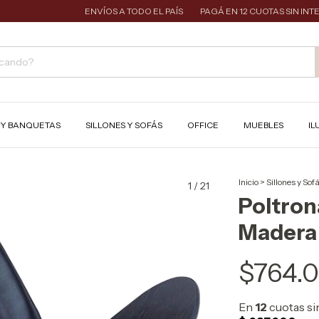
ENVÍOS A TODO EL PAÍS
PAGÁ EN 12 CUOTAS SIN INTERÉS
S Y BANQUETAS
SILLONES Y SOFÁS
OFFICE
MUEBLES
IL
Inicio
>
Sillones y Sof
1
/
21
Poltron
Madera
$764.