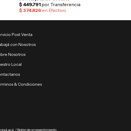
rvicio Post Venta
abajá con Nosotros
bre Nosotros
estro Local
ntactanos
rminos & Condiciones
gresá acá.
/
Botón de arrepentimiento