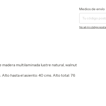
Entregas para el CP:
Medios de envío
No sé mi código posta
e madera multilaminada lustre natural, walnut
Alto hasta el asiento: 40 cms. Alto total: 76