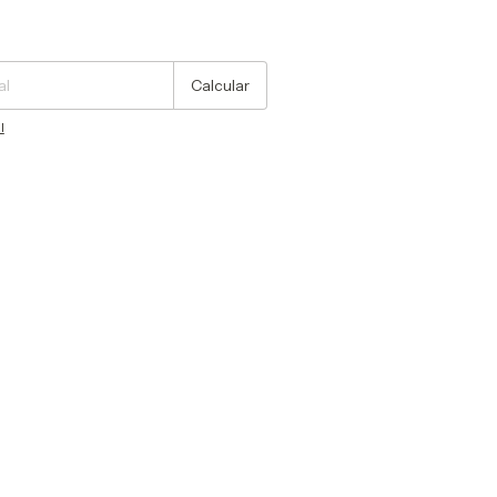
Cambiar CP
Calcular
l