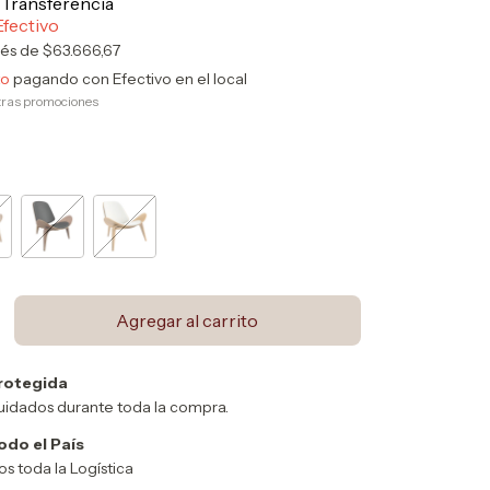
rés de
$63.666,67
to
pagando con Efectivo en el local
tras promociones
rotegida
uidados durante toda la compra.
odo el País
 toda la Logística