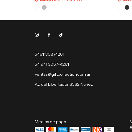
5491130874261
54 9 11 3087-4261
ventas@giftcollection.com.ar
Av. del Libertador 6562 Nuñez
Medios de pago
M
e