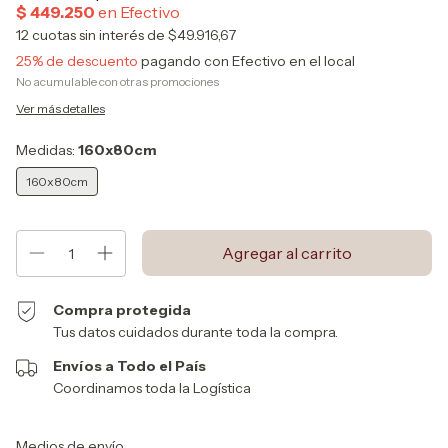
12
cuotas sin interés de
$49.916,67
25% de descuento
pagando con Efectivo en el local
No acumulable con otras promociones
Ver más detalles
Medidas:
160x80cm
160x80cm
Compra protegida
Tus datos cuidados durante toda la compra.
Envíos a Todo el País
Coordinamos toda la Logística
Entregas para el CP:
Cambiar CP
Medios de envío