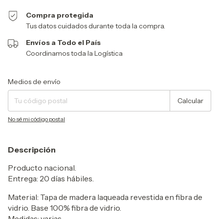
Compra protegida
Tus datos cuidados durante toda la compra.
Envíos a Todo el País
Coordinamos toda la Logística
Entregas para el CP:
Cambiar CP
Medios de envío
Calcular
No sé mi código postal
Descripción
Producto nacional.
Entrega: 20 días hábiles.
Material: Tapa de madera laqueada revestida en fibra de
vidrio. Base 100% fibra de vidrio.
Medidas: varias.