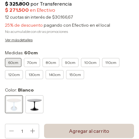
12
cuotas sin interés de
$30.166,67
25% de descuento
pagando con Efectivo en el local
No acumulable con otras promociones
Ver más detalles
Medidas:
60cm
60cm
70cm
80cm
90cm
100cm
110cm
120cm
130cm
140cm
150cm
Color:
Blanco